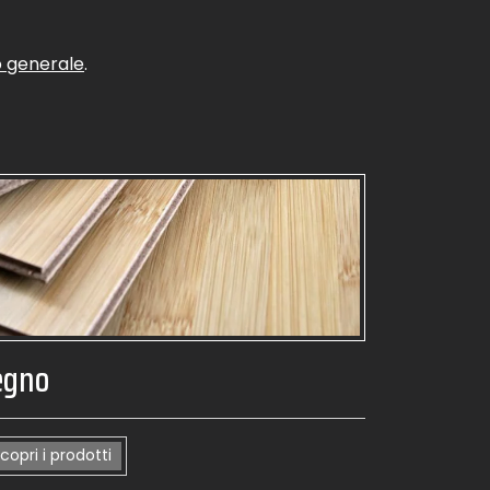
 generale
.
egno
copri i prodotti