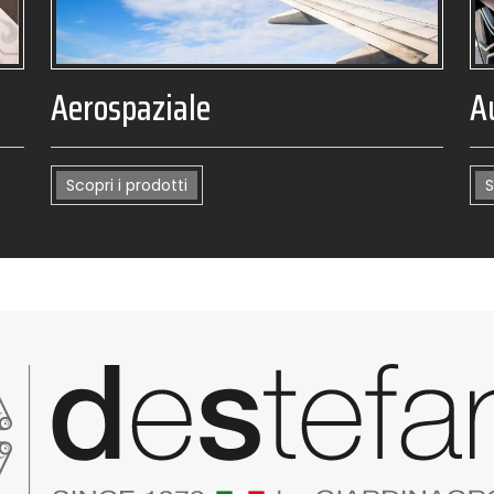
Aerospaziale
A
Scopri i prodotti
S