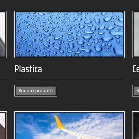
Plastica
C
Scopri i prodotti
S