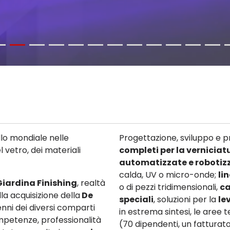
llo mondiale nelle
Progettazione, sviluppo e p
l vetro, dei materiali
completi per la verniciat
automatizzate e robotiz
calda, UV o micro-onde;
li
Giardina Finishing
, realtà
o di pezzi tridimensionali,
ca
lla acquisizione della
De
speciali
, soluzioni per la
le
nni dei diversi comparti
in estrema sintesi, le aree
ompetenze, professionalità
(70 dipendenti, un fatturato