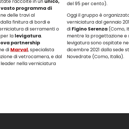
state raccolte in un
unico,
del 95 per cento).
iù vasto programma di
ne delle travi al
Oggi il gruppo è organizzato i
alla finitura di bordi e
verniciatura dal gennaio 201
 verniciatura di serramenti o
di
Figino Serenza
(Como, It
à per la
levigatura
.
mentre la progettazione e re
ova partnership
levigatura sono ospitate nel
ne di
Marval
, specialista
dicembre 2021 dalla sede st
uzione di vetrocamera, e dal
Novedrate (Como, Italia).
à leader nella verniciatura