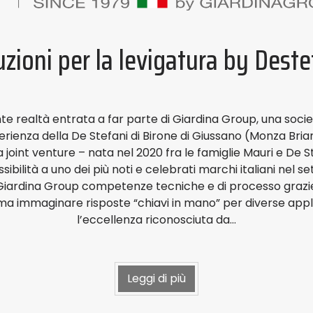
uzioni per la levigatura by Deste
te realtà entrata a far parte di Giardina Group, una socie
ienza della De Stefani di Birone di Giussano (Monza Brian
na joint venture – nata nel 2020 fra le famiglie Mauri e De 
bilità a uno dei più noti e celebrati marchi italiani nel se
n Giardina Group competenze tecniche e di processo grazie 
ma immaginare risposte “chiavi in mano” per diverse appli
l’eccellenza riconosciuta da…
Leggi di più