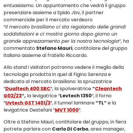
entuasiasmo. Un appuntamento che vedrà il gruppo
presenziare assieme a Spido Jbv, il partner
commerciale per il mercato verdeoro
“
Il mercato brasiliano ci sta regalando delle grandi
soddisfazioni e ci mostra giorno dopo giorno un
grande apprezzamento per la nostra tecnologia
“, ha
commentato
Stefano Mauri
, contitolare del gruppo
italiano assieme al fratello Riccardo.
Allo stand i visitatori potranno vedere il meglio della
tecnologia prodotta in quel di Figino Serenza e
dedicata al mercato brasiliano: la spruzzatrice
“
Dualtech 400 SBC
“, la spolveratrice
“
Cleantech
G02/23
“,
la levigatrice “
Levtech 1350
“, il forno
“
Uvtech GST 1401/3
“, il tunnel laminare
“TL”
e la
levigatrice Destefani “
MVT 1000
“.
Oltre a Stefano Mauri, contitolare del gruppo, in fiera
potrete parlare con
Carlo Di Cerbo
, area manager,