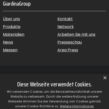
GiardinaGroup
Über uns
Kontakt
Produkte
Network
Materialien
Arbeiten Sie mit uns
News
Presseschau
Messen
Area Press
×
Diese Webseite verwendet Cookies.
GiardinaGroup srl a Socio Unico – Via Vico Necchi, 63 –
Wir verwenden Cookies, um die Benutzerfreundlichkeit unserer
22060 Figino Serenza (CO) – Italien
Website zu verbessern. Durch die weitere Nutzung unserer
Showroom
– Via Provinciale Novedratese, 25 – 22060 –
Webseite stimmen Sie der Verwendung von Cookies gemäß
Novedrate (CO) – Italien
unserer Cookie-Richtlinie zu.
Weitere Informationen
phone +39 031 7830801 | fax +39 031 781650