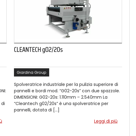
CLEANTECH g02/20s
Giardina Group
Spolveratrice industriale per la pulizia superiore di
NI:
pannelli e bordi mod. “G02-20s” con due spazzole.
DIMENSIONI: G02-20s: 1.110mm – 2.540mm La
 di
“Cleantech g02/20s” è una spolveratrice per
pannelli, dotata di […]
iù
Leggi di più