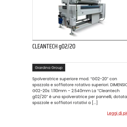
CLEANTECH g02/20
Giardina Group
Spolveratrice superiore mod. “G02-20” con
spazzola e soffiatore rotativo superiori. DIMENSIO
G02-20s: 1.110mm – 2.540mm La “Cleantech
g02/20” è una spolveratrice per pannelli, dotata
spazzole e soffiatori rotativi a […]
Leggi di p