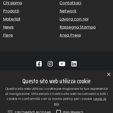
Chi siamo
Contattaci
Prodotti
Network
Materiali
Lavora con noi
News
Rassegna Stampa
Fiere
Area Press
×
GiardinaGroup srl a Socio Unico – Via Vico Necchi, 63 –
Questo sito web utilizza cookie
22060 Figino Serenza (CO) – Italia
Showroom
– Via Provinciale Novedratese, 25 – 22060 –
Questo sito web utilizza i cookie per migliorare la tua esperienza
Novedrate (CO) – Italia
di navigazione. Utilizzando il nostro sito web acconsenti a tutti i
phone +39 031 7830801 | fax +39 031 781650
cookie in conformità con la nostra policy per i cookie.
Leggi di
|
info@giardinagroup.com
| pi 03229310135 | CCIAA REA
più
302924
STRETTAMENTE NECESSARI
PERFORMANCE