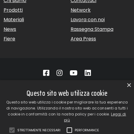
Chi siamo
Contattaci
Prodotti
Network
Materiali
Lavora con noi
News
Rassegna Stampa
Fiere
Area Press
×
GiardinaGroup srl a Socio Unico – Via Vico Necchi, 63 –
Questo sito web utilizza cookie
22060 Figino Serenza (CO) – Italia
Showroom
– Via Provinciale Novedratese, 25 – 22060 –
Questo sito web utilizza i cookie per migliorare la tua esperienza
Novedrate (CO) – Italia
di navigazione. Utilizzando il nostro sito web acconsenti a tutti i
phone +39 031 7830801 | fax +39 031 781650
cookie in conformità con la nostra policy per i cookie.
Leggi di
|
info@giardinagroup.com
| pi 03229310135 | CCIAA REA
più
302924
STRETTAMENTE NECESSARI
PERFORMANCE