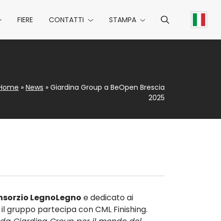
FIERE
CONTATTI
STAMPA
Home
»
News
»
Giardina Group a BeOpen Brescia
2025
nsorzio LegnoLegno
e dedicato ai
i il gruppo partecipa con CML Finishing.