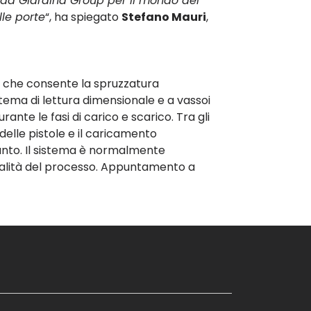
da Giardina Group per il mondo del
lle porte
“, ha spiegato
Stefano Mauri
,
to che consente la spruzzatura
stema di lettura dimensionale e a vassoi
nte le fasi di carico e scarico. Tra gli
 delle pistole e il caricamento
pianto. Il sistema è normalmente
qualità del processo. Appuntamento a