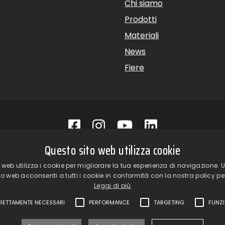
Chi siamo
Prodotti
Materiali
News
Fiere
Questo sito web utilizza cookie
p srl a Socio Unico – Via Vico Necchi, 63 – 22060 Figino Serenza 
oom
– Via Provinciale Novedratese, 25 – 22060 – Novedrate (CO) 
 web utilizza i cookie per migliorare la tua esperienza di navigazione. Ut
1 | fax +39 031 781650 |
info@giardinagroup.com
| pi 032293101
to web acconsenti a tutti i cookie in conformità con la nostra policy per
Leggi di più
RETTAMENTE NECESSARI
PERFORMANCE
TARGETING
FUNZI