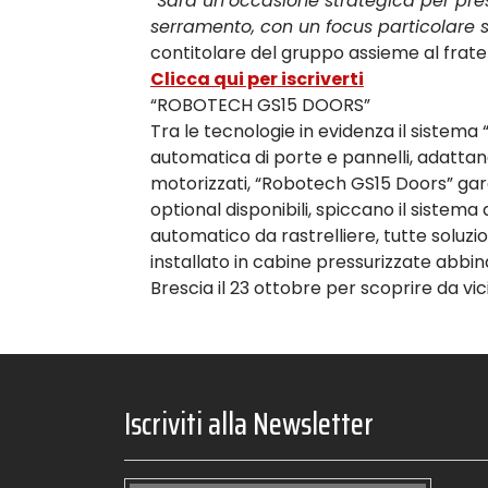
“
Sarà un’occasione strategica per pres
serramento, con un focus particolare s
contitolare del gruppo assieme al frate
Clicca qui per iscriverti
“ROBOTECH GS15 DOORS”
Tra le tecnologie in evidenza il sistema 
automatica di porte e pannelli, adattand
motorizzati, “Robotech GS15 Doors” garan
optional disponibili, spiccano il sistema
automatico da rastrelliere, tutte soluzi
installato in cabine pressurizzate abbi
Brescia il 23 ottobre per scoprire da vi
Iscriviti alla Newsletter