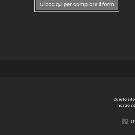
Clicca qui per compilare il form
GiardinaGrou
Showr
Questo sito
phone +39 031 783080
nostro si
ST