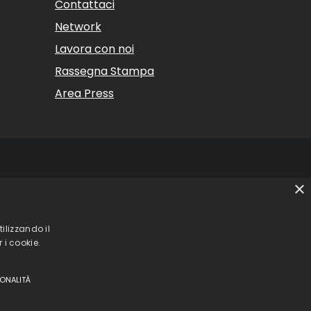
Contattaci
Network
Lavora con noi
Rassegna Stampa
Area Press
×
(CO) – Italia
– Italia
ilizzando il
35 | CCIAA REA 302924
 i cookie.
ONALITÀ