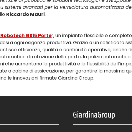
entare al pubblico le soluzioni tecnologiche sviluppate
u sistemi avanzati per la verniciatura automatizzata de
llo
Riccardo Mauri
.
“
Robotech GS15 Porte
“, un impianto flessibile e comple
osi a ogni esigenza produttiva. Grazie a un sofisticato si
tisce efficienza, qualità e continuità operativa, anche dura
 automatico di rotazione della porta, la pulizia automatica
oni che aumentano la produttività e la flessibilità dell’im
nate a cabine di essiccazione, per garantire la massima 
cino le innovazioni firmate Giardina Group.
GiardinaGroup