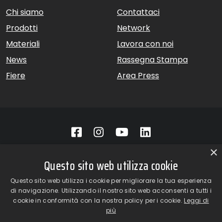
Chi siamo
Contattaci
Prodotti
Network
Materiali
Lavora con noi
News
Rassegna Stampa
Fiere
Area Press
×
GiardinaGroup srl a Socio Unico – Via Vico Necchi, 63 –
Questo sito web utilizza cookie
22060 Figino Serenza (CO) – Italia
Showroom
– Via Provinciale Novedratese, 25 – 22060 –
Questo sito web utilizza i cookie per migliorare la tua esperienza
Novedrate (CO) – Italia
di navigazione. Utilizzando il nostro sito web acconsenti a tutti i
phone +39 031 7830801 | fax +39 031 781650
cookie in conformità con la nostra policy per i cookie.
Leggi di
|
info@giardinagroup.com
| pi 03229310135 | CCIAA REA
più
302924