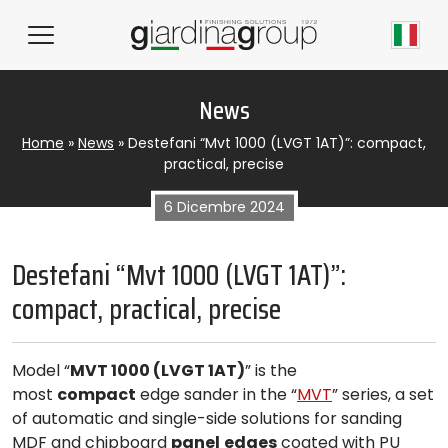
News
Home
»
News
»
Destefani “Mvt 1000 (LVGT 1AT)”: compact,
practical, precise
6 Dicembre 2024
Destefani “Mvt 1000 (LVGT 1AT)”:
compact, practical, precise
Model “
MVT 1000 (LVGT 1AT)
” is the
most
compact
edge sander in the “
MVT
” series, a set
of automatic and single-side solutions for sanding
MDF and chipboard
panel
edges
coated with PU