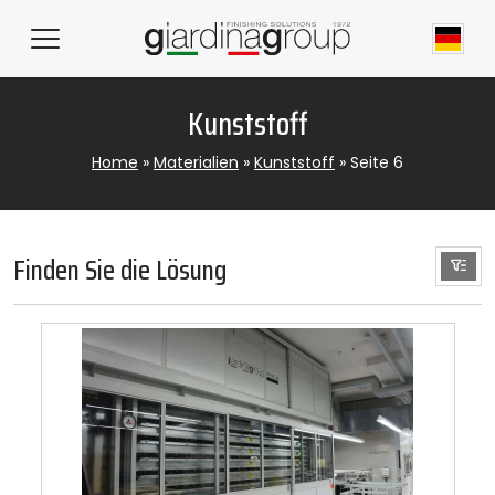
Kunststoff
Home
»
Materialien
»
Kunststoff
»
Seite 6
Finden Sie die Lösung