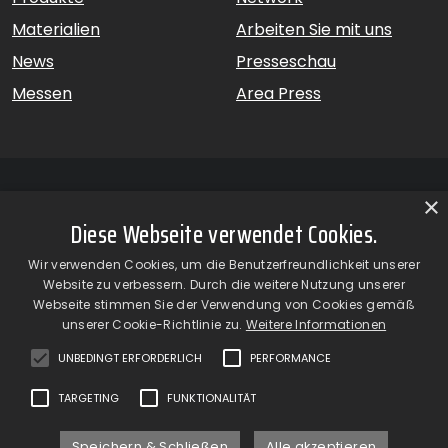
Materialien
Arbeiten Sie mit uns
News
Presseschau
Messen
Area Press
×
Diese Webseite verwendet Cookies.
GiardinaGroup srl a Socio Unico – Via Vico Necchi, 63 –
Wir verwenden Cookies, um die Benutzerfreundlichkeit unserer
22060 Figino Serenza (CO) – Italien
Website zu verbessern. Durch die weitere Nutzung unserer
Showroom
– Via Provinciale Novedratese, 25 – 22060 –
Webseite stimmen Sie der Verwendung von Cookies gemäß
Novedrate (CO) – Italien
unserer Cookie-Richtlinie zu.
Weitere Informationen
phone +39 031 7830801 | fax +39 031 781650
|
info@giardinagroup.com
| pi 03229310135 | CCIAA REA
UNBEDINGT ERFORDERLICH
PERFORMANCE
302924
TARGETING
FUNKTIONALITÄT
Speichern & Schließen
Alle akzeptieren