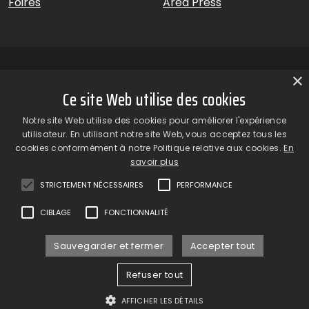
Foires
Area Press
×
Ce site Web utilise des cookies
GiardinaGroup srl a Socio Unico – Via Vico Necchi, 63 –
Notre site Web utilise des cookies pour améliorer l'expérience
22060 Figino Serenza (CO) – Italie
utilisateur. En utilisant notre site Web, vous acceptez tous les
Showroom
– Via Provinciale Novedratese, 25 – 22060 –
cookies conformément à notre Politique relative aux cookies.
En
Novedrate (CO) – Italie
savoir plus
phone +39 031 7830801 | fax +39 031 781650
|
info@giardinagroup.com
| pi 03229310135 | CCIAA REA
STRICTEMENT NÉCESSAIRES
PERFORMANCE
302924
CIBLAGE
FONCTIONNALITÉ
Sauvegarder et fermer
Accepter tout
Refuser tout
Privacy Policy
Cookie Policy
AFFICHER LES DÉTAILS